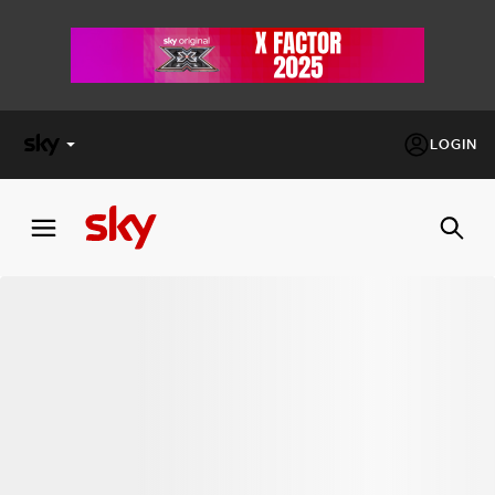
LOGIN
X
FACTOR
MASTERCHEF
PECHINO
EXPRESS
Cos’altro vedere:
PROGRAMMI SKY
Un mondo di offerte:
SKY.IT
NOW