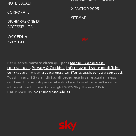
NOTE LEGALI
X FACTOR 2025
CORPORATE
SITEMAP
DICHIARAZIONE DI
ACCESSIBILITA'
ACCEDI A
SKY GO
Per il consumatore clicca qui per i
Moduli, Condizioni
contrattuali
,
Privacy & Cookies
,
informazioni sulle modifiche
contrattuali
o per
trasparenza tariffaria
,
assistenza
e
contatti
.
Tutti i marchi Sky e i diritti di proprietà intellettuale in essi
contenuti, sono di proprietà di Sky international AG e sono
utilizzati su licenza. Copyright 2025 Sky Italia - P.IVA
04619241005.
Segnalazione Abusi