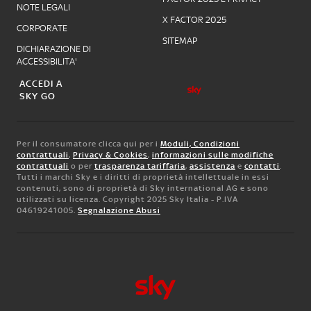
NOTE LEGALI
X FACTOR 2025
CORPORATE
SITEMAP
DICHIARAZIONE DI
ACCESSIBILITA'
ACCEDI A
SKY GO
Per il consumatore clicca qui per i
Moduli, Condizioni
contrattuali
,
Privacy & Cookies
,
informazioni sulle modifiche
contrattuali
o per
trasparenza tariffaria
,
assistenza
e
contatti
.
Tutti i marchi Sky e i diritti di proprietà intellettuale in essi
contenuti, sono di proprietà di Sky international AG e sono
utilizzati su licenza. Copyright 2025 Sky Italia - P.IVA
04619241005.
Segnalazione Abusi