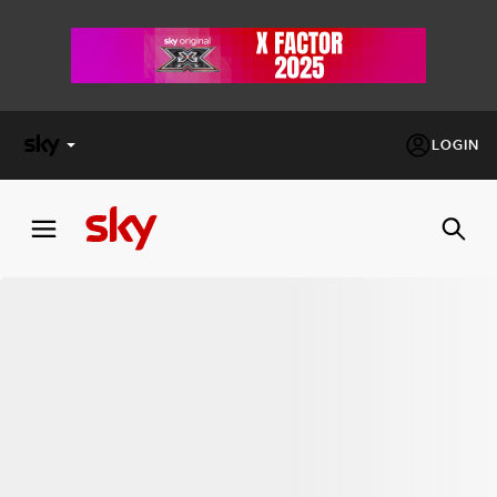
LOGIN
X
FACTOR
MASTERCHEF
PECHINO
EXPRESS
Cos’altro vedere:
PROGRAMMI SKY
Un mondo di offerte:
SKY.IT
NOW