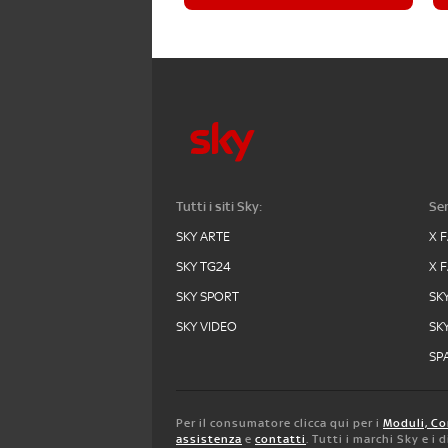
Tutti i siti Sky:
Ser
SKY ARTE
X 
SKY TG24
X 
SKY SPORT
SK
SKY VIDEO
SK
SPA
Per il consumatore clicca qui per i
Moduli, Co
assistenza
e
contatti
. Tutti i marchi Sky e i