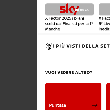
00:08:46
X Factor 2025 i brani
X Fact
scelti dai Finalisti per la 1°
5° Liv
Manche
inedit
00:01:11
I PIÙ VISTI DELLA S
X Factor 2025, da stasera
al via i nuovi Bootcamp!
VUOI VEDERE ALTRO?
Puntate