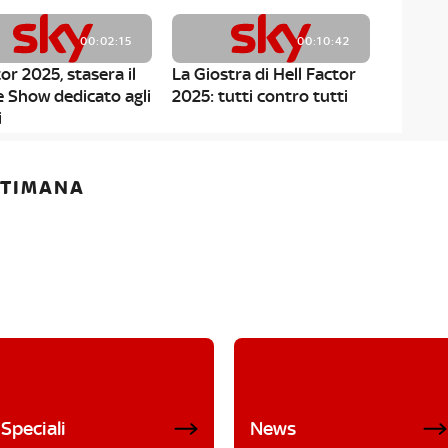
00:02:15
00:10:42
or 2025, stasera il
La Giostra di Hell Factor
e Show dedicato agli
2025: tutti contro tutti
i
ETTIMANA
Speciali
News