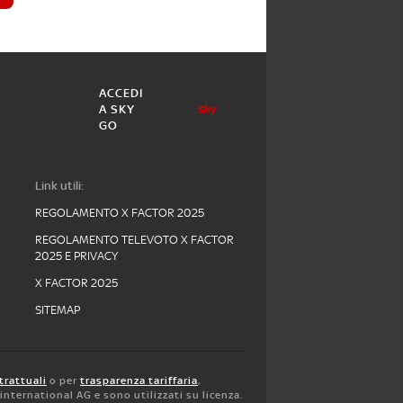
ACCEDI
A SKY
GO
Link utili:
REGOLAMENTO X FACTOR 2025
REGOLAMENTO TELEVOTO X FACTOR
2025 E PRIVACY
X FACTOR 2025
SITEMAP
trattuali
o per
trasparenza tariffaria
,
y international AG e sono utilizzati su licenza.