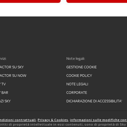
vizi:
Note legali:
FACTOR SU SKY
GESTIONE COOKIE
FACTOR SU NOW
COOKIE POLICY
Y TV
NOTE LEGALI
Y BAR
CORPORATE
ZI SKY
DICHIARAZIONE DI ACCESSIBILITA'
ndizioni contrattuali
,
Privacy & Cookies
,
informazioni sulle modifiche con
 diritti di proprietà intellettuale in essi contenuti, sono di proprietà di Sk