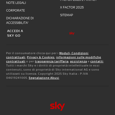
NOTE LEGALI
X FACTOR 2025
CORPORATE
SITEMAP
DICHIARAZIONE DI
ACCESSIBILITA'
ACCEDI A
SKY GO
Per il consumatore clicca qui per i
Moduli, Condizioni
contrattuali
,
Privacy & Cookies
,
informazioni sulle modifiche
contrattuali
o per
trasparenza tariffaria
,
assistenza
e
contatti
.
Tutti i marchi Sky e i diritti di proprietà intellettuale in essi
contenuti, sono di proprietà di Sky international AG e sono
utilizzati su licenza. Copyright 2025 Sky Italia - P.IVA
04619241005.
Segnalazione Abusi