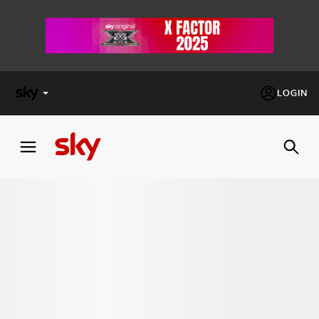
LOGIN
X
FACTOR
MASTERCHEF
PECHINO
EXPRESS
Cos’altro vedere:
PROGRAMMI SKY
Un mondo di offerte:
SKY.IT
NOW