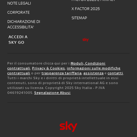
NOTE LEGALI
X FACTOR 2025
CORPORATE
SITEMAP
DICHIARAZIONE DI
ACCESSIBILITA'
ACCEDI A
SKY GO
Per il consumatore clicca qui per i
Moduli, Condizioni
contrattuali
,
Privacy & Cookies
,
informazioni sulle modifiche
contrattuali
o per
trasparenza tariffaria
,
assistenza
e
contatti
.
Tutti i marchi Sky e i diritti di proprietà intellettuale in essi
contenuti, sono di proprietà di Sky international AG e sono
utilizzati su licenza. Copyright 2025 Sky Italia - P.IVA
04619241005.
Segnalazione Abusi