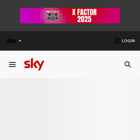
LOGIN
X
FACTOR
MASTERCHEF
PECHINO
EXPRESS
Cos’altro vedere:
PROGRAMMI SKY
Un mondo di offerte:
SKY.IT
NOW