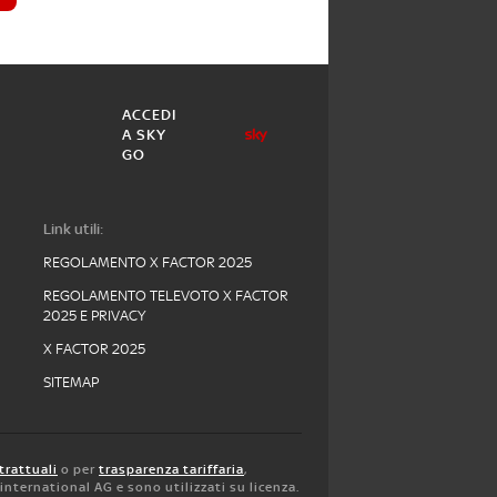
ACCEDI
A SKY
GO
Link utili:
REGOLAMENTO X FACTOR 2025
REGOLAMENTO TELEVOTO X FACTOR
2025 E PRIVACY
X FACTOR 2025
SITEMAP
trattuali
o per
trasparenza tariffaria
,
y international AG e sono utilizzati su licenza.