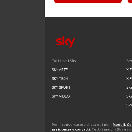
Tutti i siti Sky:
Ser
SKY ARTE
X 
SKY TG24
X 
SKY SPORT
SK
SKY VIDEO
SK
SPA
Per il consumatore clicca qui per i
Moduli, Co
assistenza
e
contatti
. Tutti i marchi Sky e i