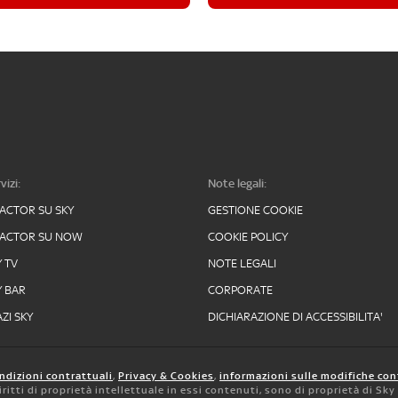
vizi:
Note legali:
FACTOR SU SKY
GESTIONE COOKIE
FACTOR SU NOW
COOKIE POLICY
Y TV
NOTE LEGALI
Y BAR
CORPORATE
ZI SKY
DICHIARAZIONE DI ACCESSIBILITA'
ndizioni contrattuali
,
Privacy & Cookies
,
informazioni sulle modifiche con
 diritti di proprietà intellettuale in essi contenuti, sono di proprietà di Sk