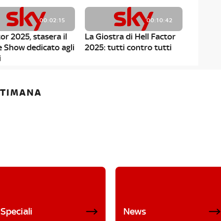
00:02:15
00:10:42
or 2025, stasera il
La Giostra di Hell Factor
e Show dedicato agli
2025: tutti contro tutti
i
ETTIMANA
Speciali
News