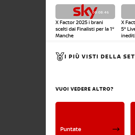
00:08:46
X Factor 2025 i brani
X Fact
scelti dai Finalisti per la 1°
5° Liv
Manche
inedit
00:01:11
I PIÙ VISTI DELLA S
X Factor 2025, da stasera
al via i nuovi Bootcamp!
VUOI VEDERE ALTRO?
Puntate