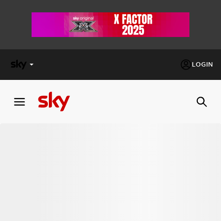
LOGIN
X
FACTOR
MASTERCHEF
PECHINO
EXPRESS
Cos’altro vedere:
PROGRAMMI SKY
Un mondo di offerte:
SKY.IT
NOW