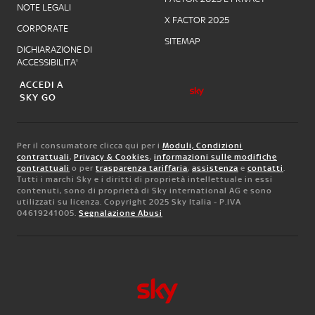
NOTE LEGALI
X FACTOR 2025
CORPORATE
SITEMAP
DICHIARAZIONE DI
ACCESSIBILITA'
ACCEDI A
SKY GO
Per il consumatore clicca qui per i
Moduli, Condizioni
contrattuali
,
Privacy & Cookies
,
informazioni sulle modifiche
contrattuali
o per
trasparenza tariffaria
,
assistenza
e
contatti
.
Tutti i marchi Sky e i diritti di proprietà intellettuale in essi
contenuti, sono di proprietà di Sky international AG e sono
utilizzati su licenza. Copyright 2025 Sky Italia - P.IVA
04619241005.
Segnalazione Abusi