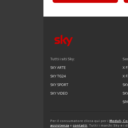
Tutti i siti Sky:
Ser
SKY ARTE
X 
SKY TG24
X 
SKY SPORT
SK
SKY VIDEO
SK
SPA
Per il consumatore clicca qui per i
Moduli, Co
assistenza
e
contatti
. Tutti i marchi Sky e i