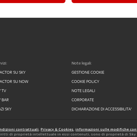
vizi:
Note legali:
FACTOR SU SKY
GESTIONE COOKIE
FACTOR SU NOW
COOKIE POLICY
Y TV
NOTE LEGALI
Y BAR
CORPORATE
ZI SKY
DICHIARAZIONE DI ACCESSIBILITA'
ndizioni contrattuali
,
Privacy & Cookies
,
informazioni sulle modifiche con
 diritti di proprietà intellettuale in essi contenuti, sono di proprietà di Sk