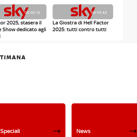
00:02:15
00:10:42
or 2025, stasera il
La Giostra di Hell Factor
e Show dedicato agli
2025: tutti contro tutti
i
ETTIMANA
Speciali
News