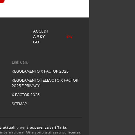
ACCEDI
A SKY
GO
Link utili:
REGOLAMENTO X FACTOR 2025
REGOLAMENTO TELEVOTO X FACTOR
2025 E PRIVACY
X FACTOR 2025
SITEMAP
trattuali
o per
trasparenza tariffaria
,
y international AG e sono utilizzati su licenza.