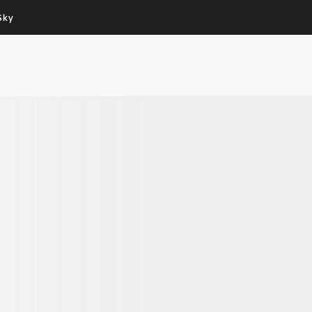
Sky
Cos’altro vedere:
Un mondo di offerte:
PROGRAMMI SKY
SKY.IT
NOW
PECHINO EXPRESS