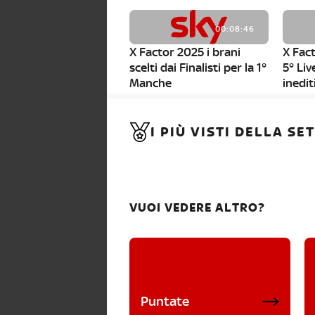
00:08:46
X Factor 2025 i brani
X Fact
scelti dai Finalisti per la 1°
5° Liv
Manche
inedit
00:01:11
I PIÙ VISTI DELLA S
X Factor 2025, da stasera
al via i nuovi Bootcamp!
VUOI VEDERE ALTRO?
Puntate