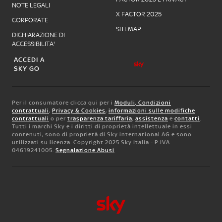
NOTE LEGALI
X FACTOR 2025
CORPORATE
SITEMAP
DICHIARAZIONE DI
ACCESSIBILITA'
ACCEDI A
SKY GO
Per il consumatore clicca qui per i
Moduli, Condizioni
contrattuali
,
Privacy & Cookies
,
informazioni sulle modifiche
contrattuali
o per
trasparenza tariffaria
,
assistenza
e
contatti
.
Tutti i marchi Sky e i diritti di proprietà intellettuale in essi
contenuti, sono di proprietà di Sky international AG e sono
utilizzati su licenza. Copyright 2025 Sky Italia - P.IVA
04619241005.
Segnalazione Abusi