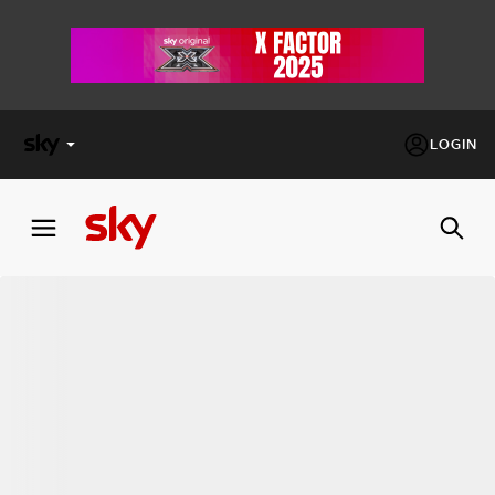
LOGIN
X
FACTOR
MASTERCHEF
PECHINO
EXPRESS
Cos’altro vedere:
PROGRAMMI SKY
Un mondo di offerte:
SKY.IT
NOW