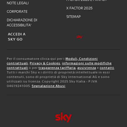
NOTE LEGALI
X FACTOR 2025
CORPORATE
SITEMAP
DICHIARAZIONE DI
ACCESSIBILITA'
ACCEDI A
SKY GO
Per il consumatore clicca qui per i
Moduli, Condizioni
contrattuali
,
Privacy & Cookies
,
informazioni sulle modifiche
contrattuali
o per
trasparenza tariffaria
,
assistenza
e
contatti
.
Tutti i marchi Sky e i diritti di proprietà intellettuale in essi
contenuti, sono di proprietà di Sky international AG e sono
utilizzati su licenza. Copyright 2025 Sky Italia - P.IVA
04619241005.
Segnalazione Abusi