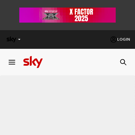
LOGIN
X
FACTOR
MASTERCHEF
PECHINO
EXPRESS
Cos’altro vedere:
PROGRAMMI SKY
Un mondo di offerte:
SKY.IT
NOW