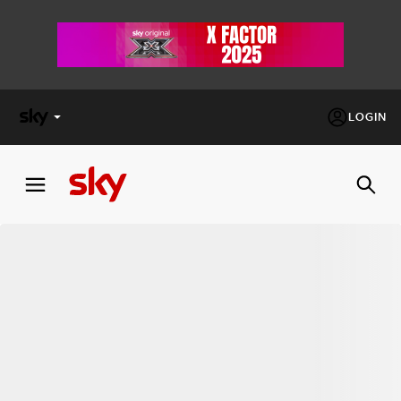
LOGIN
X
FACTOR
MASTERCHEF
PECHINO
EXPRESS
Cos’altro vedere:
PROGRAMMI SKY
Un mondo di offerte:
SKY.IT
NOW