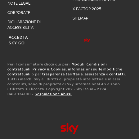
NOTE LEGALI
X FACTOR 2025
CORPORATE
SITEMAP
DICHIARAZIONE DI
ACCESSIBILITA'
ACCEDI A
SKY GO
Per il consumatore clicca qui per i
Moduli, Condizioni
contrattuali
,
Privacy & Cookies
,
informazioni sulle modifiche
contrattuali
o per
trasparenza tariffaria
,
assistenza
e
contatti
.
Tutti i marchi Sky e i diritti di proprietà intellettuale in essi
contenuti, sono di proprietà di Sky international AG e sono
utilizzati su licenza. Copyright 2025 Sky Italia - P.IVA
04619241005.
Segnalazione Abusi