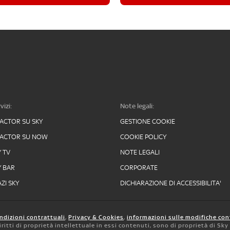
vizi:
Note legali:
FACTOR SU SKY
GESTIONE COOKIE
FACTOR SU NOW
COOKIE POLICY
Y TV
NOTE LEGALI
Y BAR
CORPORATE
ZI SKY
DICHIARAZIONE DI ACCESSIBILITA'
ndizioni contrattuali
,
Privacy & Cookies
,
informazioni sulle modifiche con
 diritti di proprietà intellettuale in essi contenuti, sono di proprietà di Sk