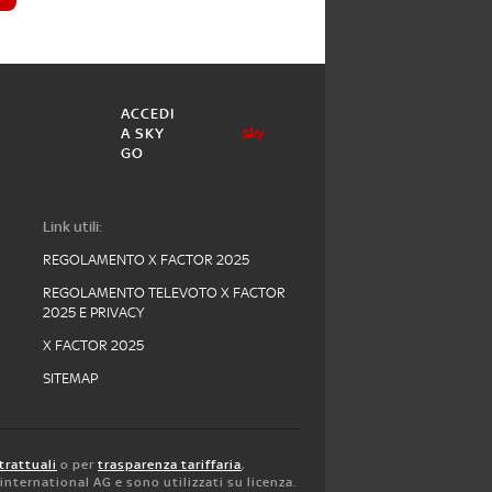
ACCEDI
A SKY
GO
Link utili:
REGOLAMENTO X FACTOR 2025
REGOLAMENTO TELEVOTO X FACTOR
2025 E PRIVACY
X FACTOR 2025
SITEMAP
trattuali
o per
trasparenza tariffaria
,
y international AG e sono utilizzati su licenza.