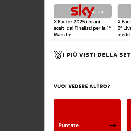
00:08:46
X Factor 2025 i brani
X Fact
scelti dai Finalisti per la 1°
5° Liv
Manche
inedit
00:01:11
I PIÙ VISTI DELLA S
X Factor 2025, da stasera
al via i nuovi Bootcamp!
VUOI VEDERE ALTRO?
Puntate