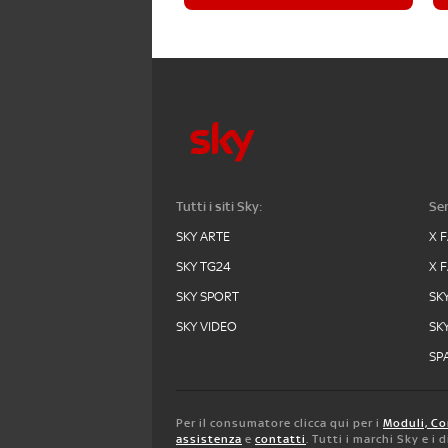
Tutti i siti Sky:
Ser
SKY ARTE
X 
SKY TG24
X 
SKY SPORT
SK
SKY VIDEO
SK
SPA
Per il consumatore clicca qui per i
Moduli, Co
assistenza
e
contatti
. Tutti i marchi Sky e i