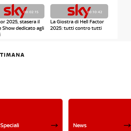
00:02:15
00:10:42
or 2025, stasera il
La Giostra di Hell Factor
e Show dedicato agli
2025: tutti contro tutti
i
ETTIMANA
Speciali
News