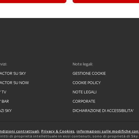
vizi:
Note legali:
FACTOR SU SKY
GESTIONE COOKIE
FACTOR SU NOW
COOKIE POLICY
Y TV
NOTE LEGALI
Y BAR
CORPORATE
ZI SKY
DICHIARAZIONE DI ACCESSIBILITA'
ndizioni contrattuali
,
Privacy & Cookies
,
informazioni sulle modifiche con
 diritti di proprietà intellettuale in essi contenuti, sono di proprietà di Sk