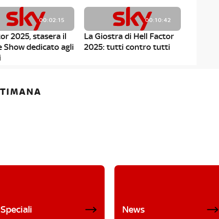
00:02:15
00:10:42
or 2025, stasera il
La Giostra di Hell Factor
e Show dedicato agli
2025: tutti contro tutti
i
ETTIMANA
Speciali
News