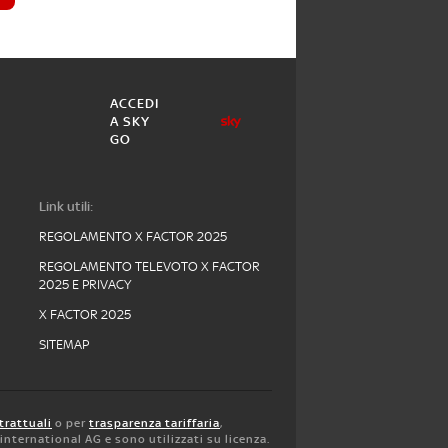
ACCEDI
A SKY
GO
Link utili:
REGOLAMENTO X FACTOR 2025
REGOLAMENTO TELEVOTO X FACTOR
2025 E PRIVACY
X FACTOR 2025
SITEMAP
trattuali
o per
trasparenza tariffaria
,
y international AG e sono utilizzati su licenza.