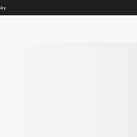
Sky
Cos’altro vedere:
Un mondo di offerte:
PROGRAMMI SKY
SKY.IT
NOW
PECHINO EXPRESS