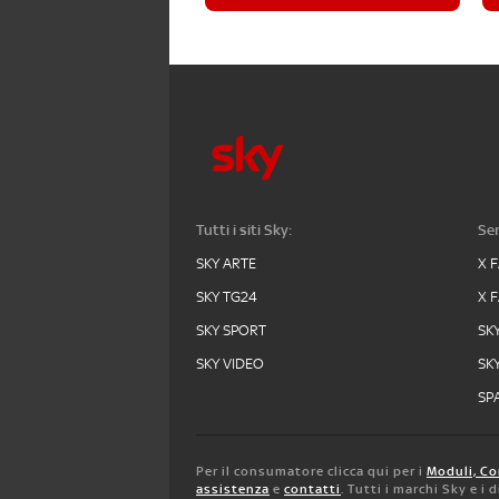
Tutti i siti Sky:
Ser
SKY ARTE
X 
SKY TG24
X 
SKY SPORT
SK
SKY VIDEO
SK
SPA
Per il consumatore clicca qui per i
Moduli, Co
assistenza
e
contatti
. Tutti i marchi Sky e i