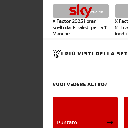
00:08:46
X Factor 2025 i brani
X Fact
scelti dai Finalisti per la 1°
5° Liv
Manche
inedit
00:01:11
I PIÙ VISTI DELLA S
X Factor 2025, da stasera
al via i nuovi Bootcamp!
VUOI VEDERE ALTRO?
Puntate