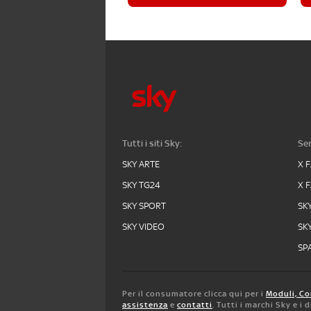
Tutti i siti Sky:
Ser
SKY ARTE
X 
SKY TG24
X 
SKY SPORT
SK
SKY VIDEO
SK
SPA
Per il consumatore clicca qui per i
Moduli, Co
assistenza
e
contatti
. Tutti i marchi Sky e i