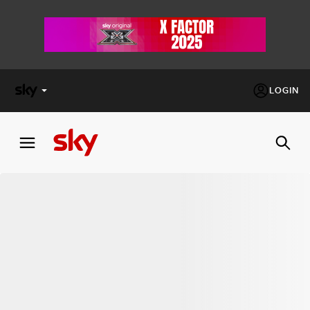
LOGIN
X
FACTOR
MASTERCHEF
PECHINO
EXPRESS
Cos’altro vedere:
PROGRAMMI SKY
Un mondo di offerte:
SKY.IT
NOW