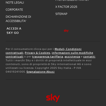
NOTE LEGALI
X FACTOR 2025
CORPORATE
SITEMAP
DICHIARAZIONE DI
ACCESSIBILITA'
ACCEDI A
SKY GO
Per il consumatore clicca qui per i
Moduli, Condizioni
contrattuali
,
Privacy & Cookies
,
informazioni sulle modifiche
contrattuali
o per
trasparenza tariffaria
,
assistenza
e
contatti
.
Tutti i marchi Sky e i diritti di proprietà intellettuale in essi
contenuti, sono di proprietà di Sky international AG e sono
utilizzati su licenza. Copyright 2025 Sky Italia - P.IVA
04619241005.
Segnalazione Abusi