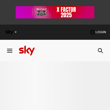
LOGIN
X
FACTOR
MASTERCHEF
PECHINO
EXPRESS
Cos’altro vedere:
PROGRAMMI SKY
Un mondo di offerte:
SKY.IT
NOW