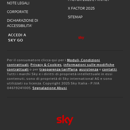
NOTE LEGALI
X FACTOR 2025
CORPORATE
SITEMAP
DICHIARAZIONE DI
ACCESSIBILITA'
ACCEDI A
SKY GO
Per il consumatore clicca qui per i
Moduli, Condizioni
contrattuali
,
Privacy & Cookies
,
informazioni sulle modifiche
contrattuali
o per
trasparenza tariffaria
,
assistenza
e
contatti
.
Tutti i marchi Sky e i diritti di proprietà intellettuale in essi
contenuti, sono di proprietà di Sky international AG e sono
utilizzati su licenza. Copyright 2025 Sky Italia - P.IVA
04619241005.
Segnalazione Abusi