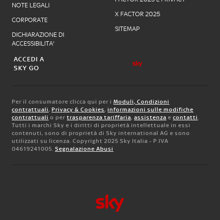
NOTE LEGALI
X FACTOR 2025
CORPORATE
SITEMAP
DICHIARAZIONE DI
ACCESSIBILITA'
ACCEDI A
SKY GO
Per il consumatore clicca qui per i
Moduli, Condizioni
contrattuali
,
Privacy & Cookies
,
informazioni sulle modifiche
contrattuali
o per
trasparenza tariffaria
,
assistenza
e
contatti
.
Tutti i marchi Sky e i diritti di proprietà intellettuale in essi
contenuti, sono di proprietà di Sky international AG e sono
utilizzati su licenza. Copyright 2025 Sky Italia - P.IVA
04619241005.
Segnalazione Abusi