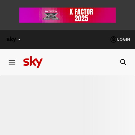
LOGIN
X
FACTOR
MASTERCHEF
PECHINO
EXPRESS
Cos’altro vedere:
PROGRAMMI SKY
Un mondo di offerte:
SKY.IT
NOW