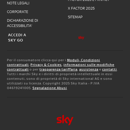
NOTE LEGALI
X FACTOR 2025
CORPORATE
SITEMAP
DICHIARAZIONE DI
ACCESSIBILITA'
ACCEDI A
SKY GO
Per il consumatore clicca qui per i
Moduli, Condizioni
contrattuali
,
Privacy & Cookies
,
informazioni sulle modifiche
contrattuali
o per
trasparenza tariffaria
,
assistenza
e
contatti
.
Tutti i marchi Sky e i diritti di proprietà intellettuale in essi
contenuti, sono di proprietà di Sky international AG e sono
utilizzati su licenza. Copyright 2025 Sky Italia - P.IVA
04619241005.
Segnalazione Abusi