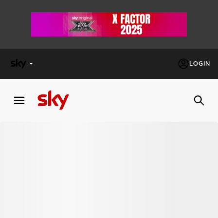
LOGIN
X
FACTOR
MASTERCHEF
PECHINO
EXPRESS
Cos’altro vedere:
PROGRAMMI SKY
Un mondo di offerte:
SKY.IT
NOW