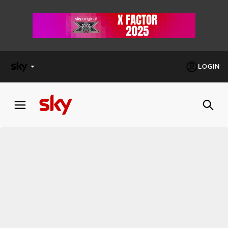
LOGIN
X
FACTOR
MASTERCHEF
PECHINO
EXPRESS
Cos’altro vedere:
PROGRAMMI SKY
Un mondo di offerte:
SKY.IT
NOW