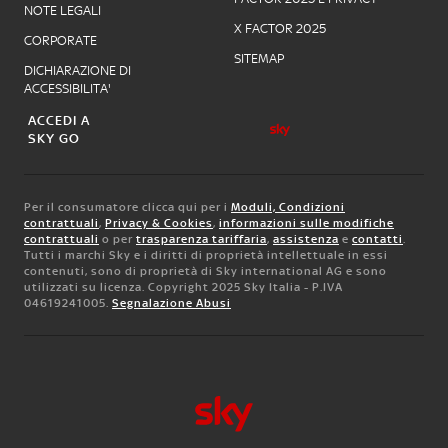
NOTE LEGALI
X FACTOR 2025
CORPORATE
SITEMAP
DICHIARAZIONE DI
ACCESSIBILITA'
ACCEDI A
SKY GO
Per il consumatore clicca qui per i
Moduli, Condizioni
contrattuali
,
Privacy & Cookies
,
informazioni sulle modifiche
contrattuali
o per
trasparenza tariffaria
,
assistenza
e
contatti
.
Tutti i marchi Sky e i diritti di proprietà intellettuale in essi
contenuti, sono di proprietà di Sky international AG e sono
utilizzati su licenza. Copyright 2025 Sky Italia - P.IVA
04619241005.
Segnalazione Abusi