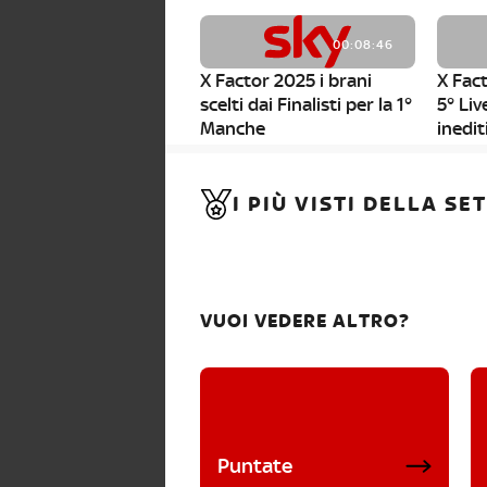
00:08:46
X Factor 2025 i brani
X Fact
scelti dai Finalisti per la 1°
5° Liv
Manche
inedit
00:01:11
I PIÙ VISTI DELLA S
X Factor 2025, da stasera
al via i nuovi Bootcamp!
VUOI VEDERE ALTRO?
Puntate