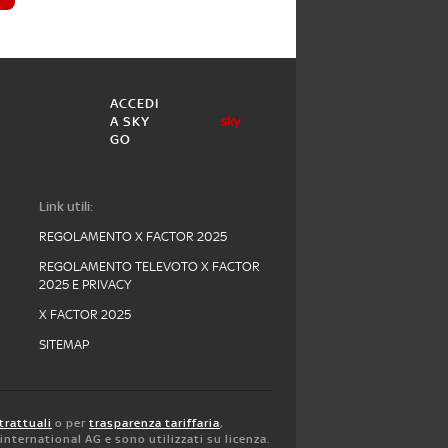
ACCEDI
A SKY
GO
Link utili:
REGOLAMENTO X FACTOR 2025
REGOLAMENTO TELEVOTO X FACTOR
2025 E PRIVACY
X FACTOR 2025
SITEMAP
trattuali
o per
trasparenza tariffaria
,
y international AG e sono utilizzati su licenza.