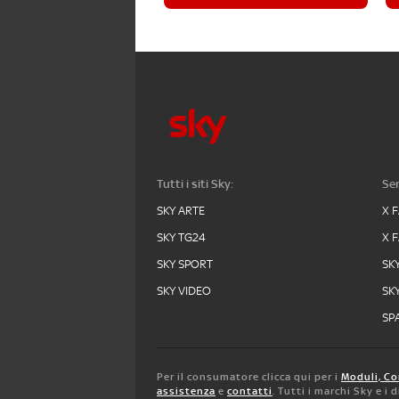
Tutti i siti Sky:
Ser
SKY ARTE
X 
SKY TG24
X 
SKY SPORT
SK
SKY VIDEO
SK
SPA
Per il consumatore clicca qui per i
Moduli, Co
assistenza
e
contatti
. Tutti i marchi Sky e i