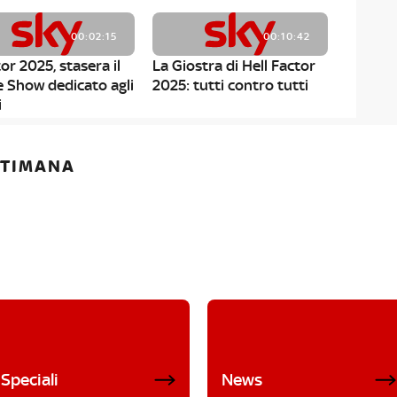
00:02:15
00:10:42
or 2025, stasera il
La Giostra di Hell Factor
e Show dedicato agli
2025: tutti contro tutti
i
ETTIMANA
Speciali
News