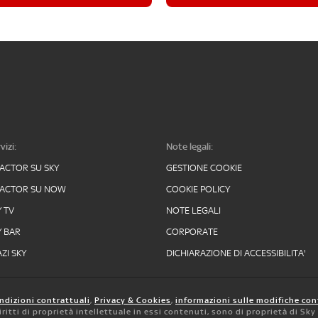
vizi:
Note legali:
FACTOR SU SKY
GESTIONE COOKIE
FACTOR SU NOW
COOKIE POLICY
Y TV
NOTE LEGALI
Y BAR
CORPORATE
ZI SKY
DICHIARAZIONE DI ACCESSIBILITA'
ndizioni contrattuali
,
Privacy & Cookies
,
informazioni sulle modifiche con
 diritti di proprietà intellettuale in essi contenuti, sono di proprietà di Sk