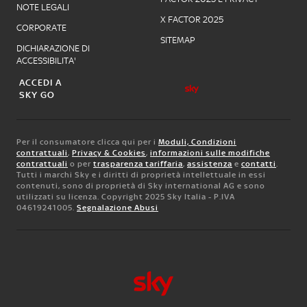
NOTE LEGALI
X FACTOR 2025
CORPORATE
SITEMAP
DICHIARAZIONE DI
ACCESSIBILITA'
ACCEDI A
SKY GO
Per il consumatore clicca qui per i
Moduli, Condizioni
contrattuali
,
Privacy & Cookies
,
informazioni sulle modifiche
contrattuali
o per
trasparenza tariffaria
,
assistenza
e
contatti
.
Tutti i marchi Sky e i diritti di proprietà intellettuale in essi
contenuti, sono di proprietà di Sky international AG e sono
utilizzati su licenza. Copyright 2025 Sky Italia - P.IVA
04619241005.
Segnalazione Abusi