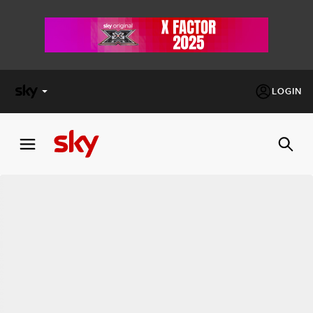
LOGIN
X
FACTOR
MASTERCHEF
PECHINO
EXPRESS
Cos’altro vedere:
PROGRAMMI SKY
Un mondo di offerte:
SKY.IT
NOW