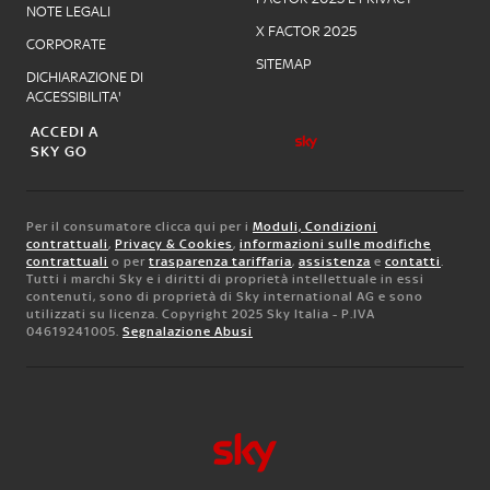
NOTE LEGALI
X FACTOR 2025
CORPORATE
SITEMAP
DICHIARAZIONE DI
ACCESSIBILITA'
ACCEDI A
SKY GO
Per il consumatore clicca qui per i
Moduli, Condizioni
contrattuali
,
Privacy & Cookies
,
informazioni sulle modifiche
contrattuali
o per
trasparenza tariffaria
,
assistenza
e
contatti
.
Tutti i marchi Sky e i diritti di proprietà intellettuale in essi
contenuti, sono di proprietà di Sky international AG e sono
utilizzati su licenza. Copyright 2025 Sky Italia - P.IVA
04619241005.
Segnalazione Abusi