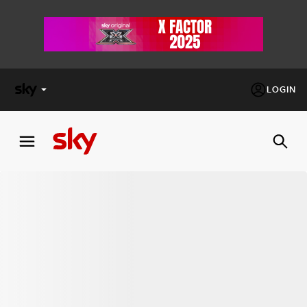
LOGIN
X
FACTOR
MASTERCHEF
PECHINO
EXPRESS
Cos’altro vedere:
PROGRAMMI SKY
Un mondo di offerte:
SKY.IT
NOW