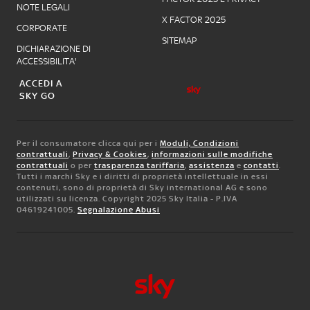
NOTE LEGALI
X FACTOR 2025
CORPORATE
SITEMAP
DICHIARAZIONE DI
ACCESSIBILITA'
ACCEDI A
SKY GO
Per il consumatore clicca qui per i
Moduli, Condizioni
contrattuali
,
Privacy & Cookies
,
informazioni sulle modifiche
contrattuali
o per
trasparenza tariffaria
,
assistenza
e
contatti
.
Tutti i marchi Sky e i diritti di proprietà intellettuale in essi
contenuti, sono di proprietà di Sky international AG e sono
utilizzati su licenza. Copyright 2025 Sky Italia - P.IVA
04619241005.
Segnalazione Abusi