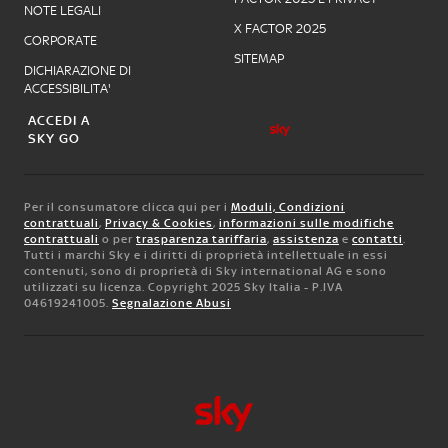
NOTE LEGALI
X FACTOR 2025
CORPORATE
SITEMAP
DICHIARAZIONE DI
ACCESSIBILITA'
ACCEDI A
SKY GO
Per il consumatore clicca qui per i
Moduli, Condizioni
contrattuali
,
Privacy & Cookies
,
informazioni sulle modifiche
contrattuali
o per
trasparenza tariffaria
,
assistenza
e
contatti
.
Tutti i marchi Sky e i diritti di proprietà intellettuale in essi
contenuti, sono di proprietà di Sky international AG e sono
utilizzati su licenza. Copyright 2025 Sky Italia - P.IVA
04619241005.
Segnalazione Abusi