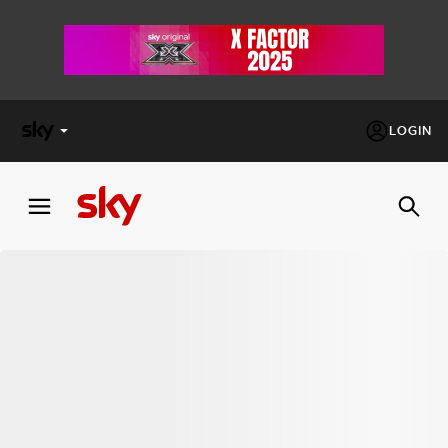
LOGIN
X
FACTOR
MASTERCHEF
PECHINO
EXPRESS
Cos’altro vedere:
PROGRAMMI SKY
Un mondo di offerte:
SKY.IT
NOW