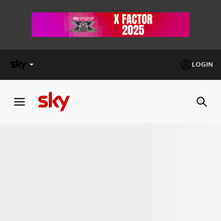
LOGIN
X
FACTOR
MASTERCHEF
PECHINO
EXPRESS
Cos’altro vedere:
PROGRAMMI SKY
Un mondo di offerte:
SKY.IT
NOW