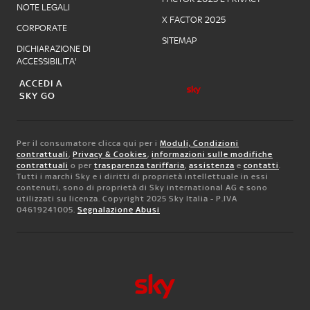
NOTE LEGALI
X FACTOR 2025
CORPORATE
SITEMAP
DICHIARAZIONE DI
ACCESSIBILITA'
ACCEDI A
SKY GO
Per il consumatore clicca qui per i
Moduli, Condizioni
contrattuali
,
Privacy & Cookies
,
informazioni sulle modifiche
contrattuali
o per
trasparenza tariffaria
,
assistenza
e
contatti
.
Tutti i marchi Sky e i diritti di proprietà intellettuale in essi
contenuti, sono di proprietà di Sky international AG e sono
utilizzati su licenza. Copyright 2025 Sky Italia - P.IVA
04619241005.
Segnalazione Abusi