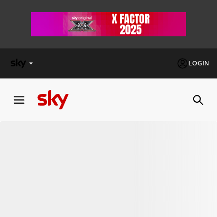
LOGIN
X
FACTOR
MASTERCHEF
PECHINO
EXPRESS
Cos’altro vedere:
PROGRAMMI SKY
Un mondo di offerte:
SKY.IT
NOW