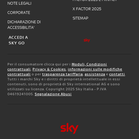
NOTE LEGALI
X FACTOR 2025
CORPORATE
SITEMAP
DICHIARAZIONE DI
ACCESSIBILITA'
ACCEDI A
SKY GO
Per il consumatore clicca qui per i
Moduli, Condizioni
contrattuali
,
Privacy & Cookies
,
informazioni sulle modifiche
contrattuali
o per
trasparenza tariffaria
,
assistenza
e
contatti
.
Tutti i marchi Sky e i diritti di proprietà intellettuale in essi
contenuti, sono di proprietà di Sky international AG e sono
utilizzati su licenza. Copyright 2025 Sky Italia - P.IVA
04619241005.
Segnalazione Abusi