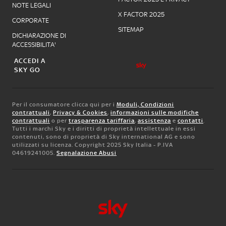
NOTE LEGALI
X FACTOR 2025
CORPORATE
SITEMAP
DICHIARAZIONE DI
ACCESSIBILITA'
ACCEDI A
SKY GO
Per il consumatore clicca qui per i
Moduli, Condizioni
contrattuali
,
Privacy & Cookies
,
informazioni sulle modifiche
contrattuali
o per
trasparenza tariffaria
,
assistenza
e
contatti
.
Tutti i marchi Sky e i diritti di proprietà intellettuale in essi
contenuti, sono di proprietà di Sky international AG e sono
utilizzati su licenza. Copyright 2025 Sky Italia - P.IVA
04619241005.
Segnalazione Abusi