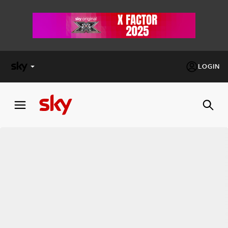
LOGIN
X
FACTOR
MASTERCHEF
PECHINO
EXPRESS
Cos’altro vedere:
PROGRAMMI SKY
Un mondo di offerte:
SKY.IT
NOW