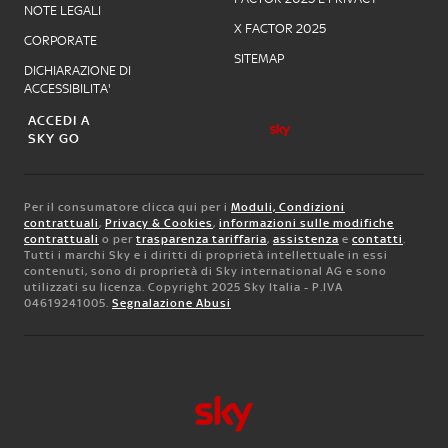
NOTE LEGALI
X FACTOR 2025
CORPORATE
SITEMAP
DICHIARAZIONE DI
ACCESSIBILITA'
ACCEDI A
SKY GO
Per il consumatore clicca qui per i
Moduli, Condizioni
contrattuali
,
Privacy & Cookies
,
informazioni sulle modifiche
contrattuali
o per
trasparenza tariffaria
,
assistenza
e
contatti
.
Tutti i marchi Sky e i diritti di proprietà intellettuale in essi
contenuti, sono di proprietà di Sky international AG e sono
utilizzati su licenza. Copyright 2025 Sky Italia - P.IVA
04619241005.
Segnalazione Abusi