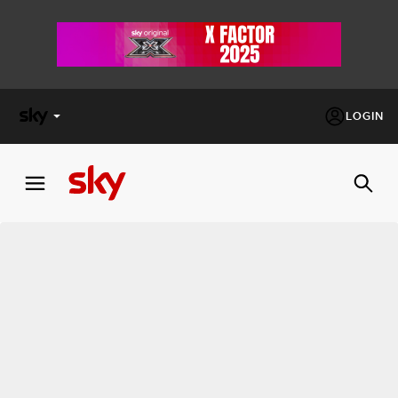
LOGIN
X
FACTOR
MASTERCHEF
PECHINO
EXPRESS
Cos’altro vedere:
PROGRAMMI SKY
Un mondo di offerte:
SKY.IT
NOW