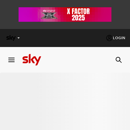
LOGIN
X
FACTOR
MASTERCHEF
PECHINO
EXPRESS
Cos’altro vedere:
PROGRAMMI SKY
Un mondo di offerte:
SKY.IT
NOW