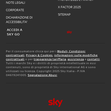
NOTE LEGALI
X FACTOR 2025
CORPORATE
SITEMAP
DICHIARAZIONE DI
ACCESSIBILITA'
ACCEDI A
SKY GO
Per il consumatore clicca qui per i
Moduli, Condizioni
contrattuali
,
Privacy & Cookies
,
informazioni sulle modifiche
contrattuali
o per
trasparenza tariffaria
,
assistenza
e
contatti
.
Tutti i marchi Sky e i diritti di proprietà intellettuale in essi
contenuti, sono di proprietà di Sky international AG e sono
utilizzati su licenza. Copyright 2025 Sky Italia - P.IVA
04619241005.
Segnalazione Abusi