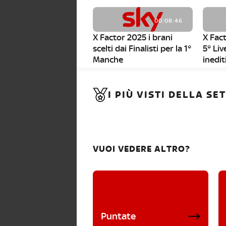
00:08:46
X Factor 2025 i brani
X Fact
scelti dai Finalisti per la 1°
5° Liv
Manche
inedit
00:01:11
I PIÙ VISTI DELLA S
X Factor 2025, da stasera
al via i nuovi Bootcamp!
VUOI VEDERE ALTRO?
Puntate