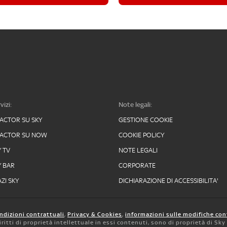
vizi:
Note legali:
FACTOR SU SKY
GESTIONE COOKIE
FACTOR SU NOW
COOKIE POLICY
Y TV
NOTE LEGALI
Y BAR
CORPORATE
ZI SKY
DICHIARAZIONE DI ACCESSIBILITA'
ndizioni contrattuali
,
Privacy & Cookies
,
informazioni sulle modifiche con
 diritti di proprietà intellettuale in essi contenuti, sono di proprietà di Sk