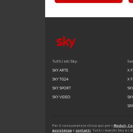
Tutti i siti Sky:
Ser
SKY ARTE
X 
SKY TG24
X 
SKY SPORT
SK
SKY VIDEO
SK
SPA
Per il consumatore clicca qui per i
Moduli, Co
assistenza
e
contatti
. Tutti i marchi Sky e i