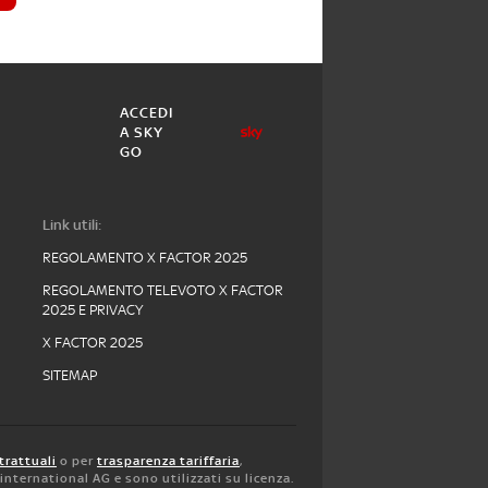
ACCEDI
A SKY
GO
Link utili:
REGOLAMENTO X FACTOR 2025
REGOLAMENTO TELEVOTO X FACTOR
2025 E PRIVACY
X FACTOR 2025
SITEMAP
trattuali
o per
trasparenza tariffaria
,
y international AG e sono utilizzati su licenza.