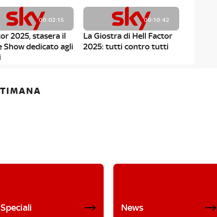
00:02:15
00:10:42
or 2025, stasera il
La Giostra di Hell Factor
e Show dedicato agli
2025: tutti contro tutti
i
ETTIMANA
Speciali
News