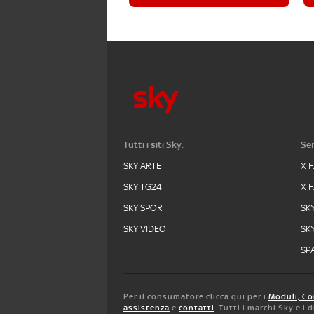
Tutti i siti Sky:
Ser
SKY ARTE
X 
SKY TG24
X 
SKY SPORT
SK
SKY VIDEO
SK
SPA
Per il consumatore clicca qui per i
Moduli, Co
assistenza
e
contatti
. Tutti i marchi Sky e i