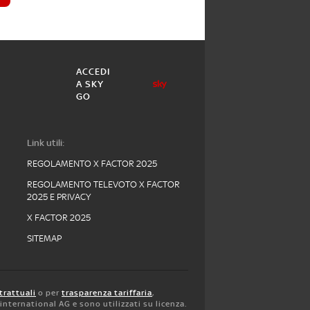
ACCEDI
A SKY
GO
Link utili:
REGOLAMENTO X FACTOR 2025
REGOLAMENTO TELEVOTO X FACTOR
2025 E PRIVACY
X FACTOR 2025
SITEMAP
trattuali
o per
trasparenza tariffaria
,
y international AG e sono utilizzati su licenza.