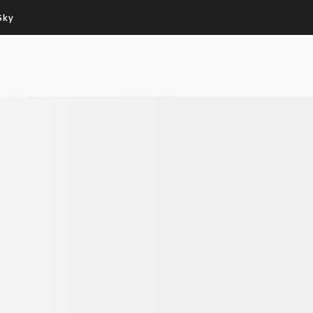
Sky
Cos’altro vedere:
Un mondo di offerte:
PROGRAMMI SKY
SKY.IT
NOW
PECHINO EXPRESS