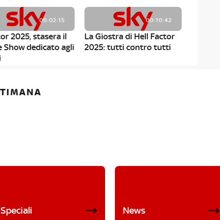
00:02:15
00:10:42
or 2025, stasera il
La Giostra di Hell Factor
e Show dedicato agli
2025: tutti contro tutti
i
ETTIMANA
Speciali
News