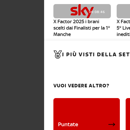
00:08:46
X Factor 2025 i brani
X Fact
scelti dai Finalisti per la 1°
5° Liv
Manche
inedit
00:01:11
I PIÙ VISTI DELLA S
X Factor 2025, da stasera
al via i nuovi Bootcamp!
VUOI VEDERE ALTRO?
Puntate