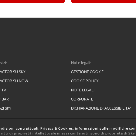
vizi:
Note legali:
FACTOR SU SKY
GESTIONE COOKIE
FACTOR SU NOW
COOKIE POLICY
Y TV
NOTE LEGALI
Y BAR
CORPORATE
ZI SKY
DICHIARAZIONE DI ACCESSIBILITA'
ndizioni contrattuali
,
Privacy & Cookies
,
informazioni sulle modifiche con
 diritti di proprietà intellettuale in essi contenuti, sono di proprietà di Sk