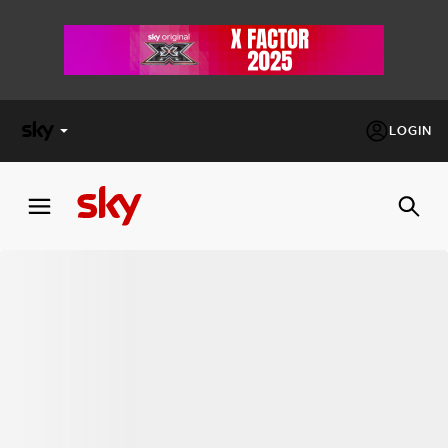
LOGIN
X
FACTOR
MASTERCHEF
PECHINO
EXPRESS
Cos’altro vedere:
PROGRAMMI SKY
Un mondo di offerte:
SKY.IT
NOW