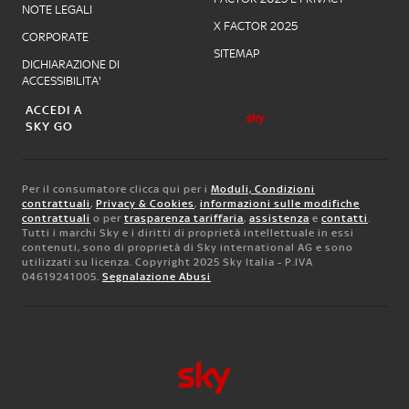
NOTE LEGALI
X FACTOR 2025
CORPORATE
SITEMAP
DICHIARAZIONE DI
ACCESSIBILITA'
ACCEDI A
SKY GO
Per il consumatore clicca qui per i
Moduli, Condizioni
contrattuali
,
Privacy & Cookies
,
informazioni sulle modifiche
contrattuali
o per
trasparenza tariffaria
,
assistenza
e
contatti
.
Tutti i marchi Sky e i diritti di proprietà intellettuale in essi
contenuti, sono di proprietà di Sky international AG e sono
utilizzati su licenza. Copyright 2025 Sky Italia - P.IVA
04619241005.
Segnalazione Abusi