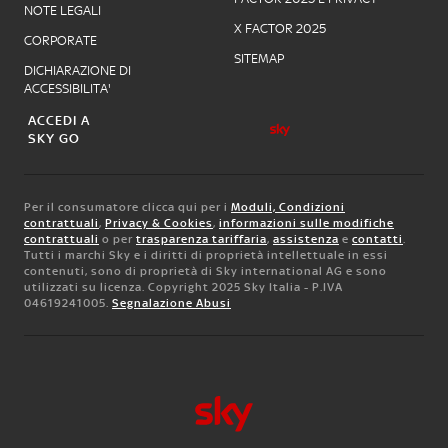
NOTE LEGALI
X FACTOR 2025
CORPORATE
SITEMAP
DICHIARAZIONE DI
ACCESSIBILITA'
ACCEDI A
SKY GO
Per il consumatore clicca qui per i
Moduli, Condizioni
contrattuali
,
Privacy & Cookies
,
informazioni sulle modifiche
contrattuali
o per
trasparenza tariffaria
,
assistenza
e
contatti
.
Tutti i marchi Sky e i diritti di proprietà intellettuale in essi
contenuti, sono di proprietà di Sky international AG e sono
utilizzati su licenza. Copyright 2025 Sky Italia - P.IVA
04619241005.
Segnalazione Abusi