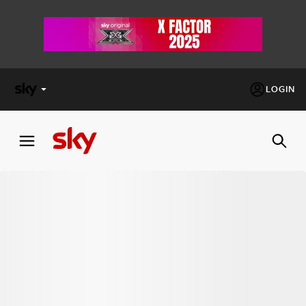
LOGIN
X
FACTOR
MASTERCHEF
PECHINO
EXPRESS
Cos’altro vedere:
PROGRAMMI SKY
Un mondo di offerte:
SKY.IT
NOW