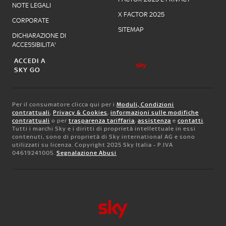
NOTE LEGALI
X FACTOR 2025
CORPORATE
SITEMAP
DICHIARAZIONE DI
ACCESSIBILITA'
ACCEDI A
SKY GO
Per il consumatore clicca qui per i
Moduli, Condizioni
contrattuali
,
Privacy & Cookies
,
informazioni sulle modifiche
contrattuali
o per
trasparenza tariffaria
,
assistenza
e
contatti
.
Tutti i marchi Sky e i diritti di proprietà intellettuale in essi
contenuti, sono di proprietà di Sky international AG e sono
utilizzati su licenza. Copyright 2025 Sky Italia - P.IVA
04619241005.
Segnalazione Abusi