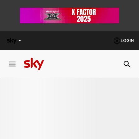
LOGIN
X
FACTOR
MASTERCHEF
PECHINO
EXPRESS
Cos’altro vedere:
PROGRAMMI SKY
Un mondo di offerte:
SKY.IT
NOW