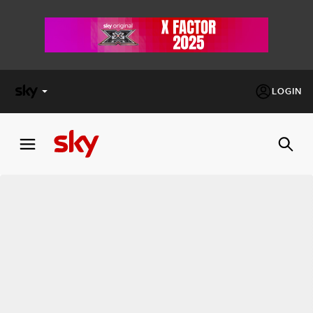
LOGIN
X
FACTOR
MASTERCHEF
PECHINO
EXPRESS
Cos’altro vedere:
PROGRAMMI SKY
Un mondo di offerte:
SKY.IT
NOW