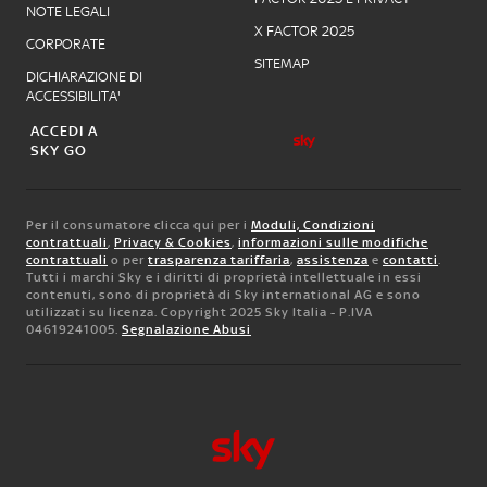
NOTE LEGALI
X FACTOR 2025
CORPORATE
SITEMAP
DICHIARAZIONE DI
ACCESSIBILITA'
ACCEDI A
SKY GO
Per il consumatore clicca qui per i
Moduli, Condizioni
contrattuali
,
Privacy & Cookies
,
informazioni sulle modifiche
contrattuali
o per
trasparenza tariffaria
,
assistenza
e
contatti
.
Tutti i marchi Sky e i diritti di proprietà intellettuale in essi
contenuti, sono di proprietà di Sky international AG e sono
utilizzati su licenza. Copyright 2025 Sky Italia - P.IVA
04619241005.
Segnalazione Abusi