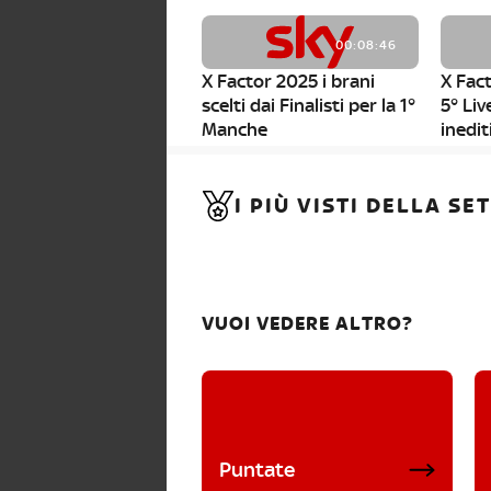
00:08:46
X Factor 2025 i brani
X Fact
scelti dai Finalisti per la 1°
5° Liv
Manche
inedit
00:01:11
I PIÙ VISTI DELLA S
X Factor 2025, da stasera
al via i nuovi Bootcamp!
VUOI VEDERE ALTRO?
Puntate