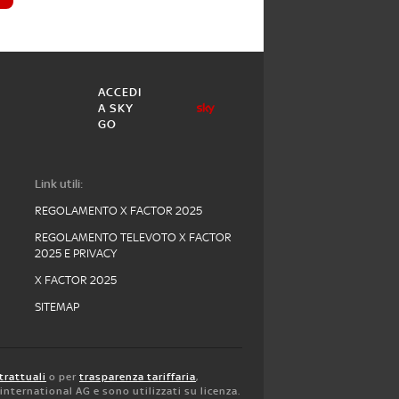
ACCEDI
A SKY
GO
Link utili:
REGOLAMENTO X FACTOR 2025
REGOLAMENTO TELEVOTO X FACTOR
2025 E PRIVACY
X FACTOR 2025
SITEMAP
trattuali
o per
trasparenza tariffaria
,
y international AG e sono utilizzati su licenza.