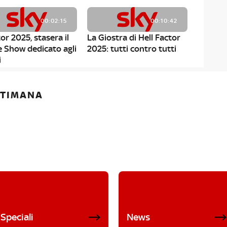
00:02:15
00:10:42
or 2025, stasera il
La Giostra di Hell Factor
e Show dedicato agli
2025: tutti contro tutti
i
ETTIMANA
Speciali
News