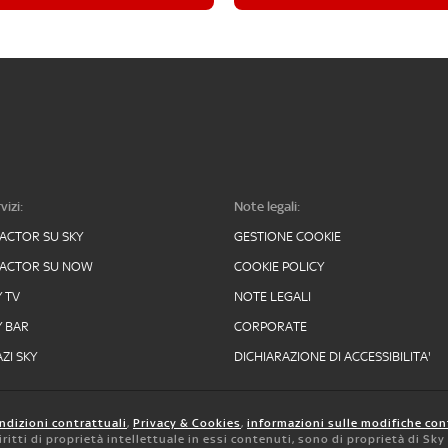
vizi:
Note legali:
FACTOR SU SKY
GESTIONE COOKIE
FACTOR SU NOW
COOKIE POLICY
Y TV
NOTE LEGALI
Y BAR
CORPORATE
ZI SKY
DICHIARAZIONE DI ACCESSIBILITA'
ndizioni contrattuali
,
Privacy & Cookies
,
informazioni sulle modifiche con
 diritti di proprietà intellettuale in essi contenuti, sono di proprietà di Sk