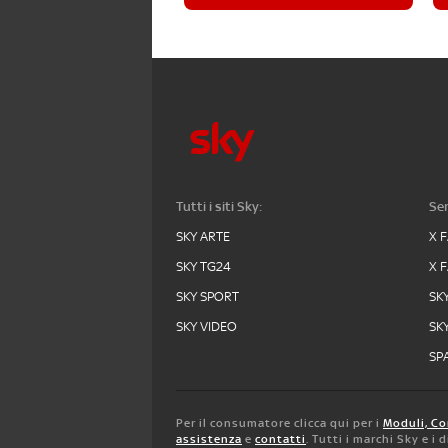
Tutti i siti Sky:
Ser
SKY ARTE
X 
SKY TG24
X 
SKY SPORT
SK
SKY VIDEO
SK
SPA
Per il consumatore clicca qui per i
Moduli, Co
assistenza
e
contatti
. Tutti i marchi Sky e i