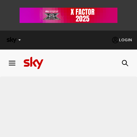
LOGIN
X
FACTOR
MASTERCHEF
PECHINO
EXPRESS
Cos’altro vedere:
PROGRAMMI SKY
Un mondo di offerte:
SKY.IT
NOW