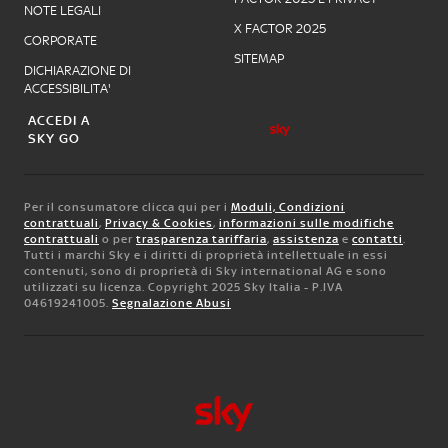
NOTE LEGALI
X FACTOR 2025
CORPORATE
SITEMAP
DICHIARAZIONE DI
ACCESSIBILITA'
ACCEDI A
SKY GO
Per il consumatore clicca qui per i
Moduli, Condizioni
contrattuali
,
Privacy & Cookies
,
informazioni sulle modifiche
contrattuali
o per
trasparenza tariffaria
,
assistenza
e
contatti
.
Tutti i marchi Sky e i diritti di proprietà intellettuale in essi
contenuti, sono di proprietà di Sky international AG e sono
utilizzati su licenza. Copyright 2025 Sky Italia - P.IVA
04619241005.
Segnalazione Abusi