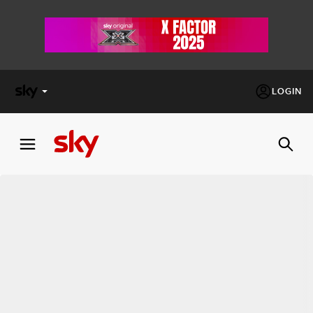
LOGIN
X
FACTOR
MASTERCHEF
PECHINO
EXPRESS
Cos’altro vedere:
PROGRAMMI SKY
Un mondo di offerte:
SKY.IT
NOW