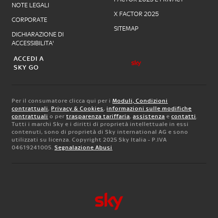
NOTE LEGALI
X FACTOR 2025
CORPORATE
SITEMAP
DICHIARAZIONE DI
ACCESSIBILITA'
ACCEDI A
SKY GO
Per il consumatore clicca qui per i
Moduli, Condizioni
contrattuali
,
Privacy & Cookies
,
informazioni sulle modifiche
contrattuali
o per
trasparenza tariffaria
,
assistenza
e
contatti
.
Tutti i marchi Sky e i diritti di proprietà intellettuale in essi
contenuti, sono di proprietà di Sky international AG e sono
utilizzati su licenza. Copyright 2025 Sky Italia - P.IVA
04619241005.
Segnalazione Abusi