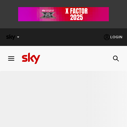
LOGIN
X
FACTOR
MASTERCHEF
PECHINO
EXPRESS
Cos’altro vedere:
PROGRAMMI SKY
Un mondo di offerte:
SKY.IT
NOW