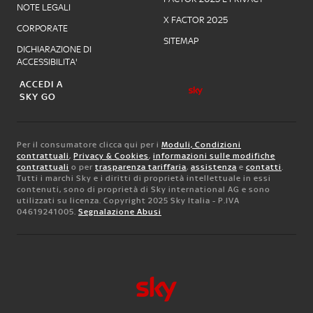
NOTE LEGALI
X FACTOR 2025
CORPORATE
SITEMAP
DICHIARAZIONE DI
ACCESSIBILITA'
ACCEDI A
SKY GO
Per il consumatore clicca qui per i
Moduli, Condizioni
contrattuali
,
Privacy & Cookies
,
informazioni sulle modifiche
contrattuali
o per
trasparenza tariffaria
,
assistenza
e
contatti
.
Tutti i marchi Sky e i diritti di proprietà intellettuale in essi
contenuti, sono di proprietà di Sky international AG e sono
utilizzati su licenza. Copyright 2025 Sky Italia - P.IVA
04619241005.
Segnalazione Abusi