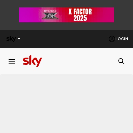
LOGIN
X
FACTOR
MASTERCHEF
PECHINO
EXPRESS
Cos’altro vedere:
PROGRAMMI SKY
Un mondo di offerte:
SKY.IT
NOW