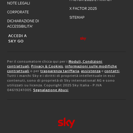
NOTE LEGALI
X FACTOR 2025
CORPORATE
SITEMAP
DICHIARAZIONE DI
ACCESSIBILITA'
ACCEDI A
SKY GO
Per il consumatore clicca qui per i
Moduli, Condizioni
contrattuali
,
Privacy & Cookies
,
informazioni sulle modifiche
contrattuali
o per
trasparenza tariffaria
,
assistenza
e
contatti
.
Tutti i marchi Sky e i diritti di proprietà intellettuale in essi
contenuti, sono di proprietà di Sky international AG e sono
utilizzati su licenza. Copyright 2025 Sky Italia - P.IVA
04619241005.
Segnalazione Abusi