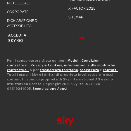
NOTE LEGALI
X FACTOR 2025
CORPORATE
SITEMAP
DICHIARAZIONE DI
ACCESSIBILITA'
ACCEDI A
SKY GO
Per il consumatore clicca qui per i
Moduli, Condizioni
contrattuali
,
Privacy & Cookies
,
informazioni sulle modifiche
contrattuali
o per
trasparenza tariffaria
,
assistenza
e
contatti
.
Tutti i marchi Sky e i diritti di proprietà intellettuale in essi
contenuti, sono di proprietà di Sky international AG e sono
utilizzati su licenza. Copyright 2025 Sky Italia - P.IVA
04619241005.
Segnalazione Abusi