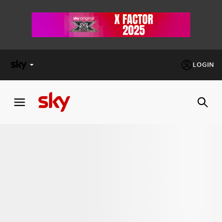
LOGIN
X
FACTOR
MASTERCHEF
PECHINO
EXPRESS
Cos’altro vedere:
PROGRAMMI SKY
Un mondo di offerte:
SKY.IT
NOW