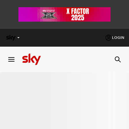
LOGIN
X
FACTOR
MASTERCHEF
PECHINO
EXPRESS
Cos’altro vedere:
PROGRAMMI SKY
Un mondo di offerte:
SKY.IT
NOW