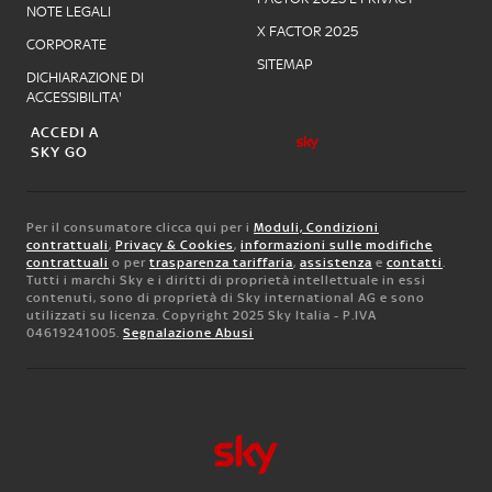
NOTE LEGALI
X FACTOR 2025
CORPORATE
SITEMAP
DICHIARAZIONE DI
ACCESSIBILITA'
ACCEDI A
SKY GO
Per il consumatore clicca qui per i
Moduli, Condizioni
contrattuali
,
Privacy & Cookies
,
informazioni sulle modifiche
contrattuali
o per
trasparenza tariffaria
,
assistenza
e
contatti
.
Tutti i marchi Sky e i diritti di proprietà intellettuale in essi
contenuti, sono di proprietà di Sky international AG e sono
utilizzati su licenza. Copyright 2025 Sky Italia - P.IVA
04619241005.
Segnalazione Abusi