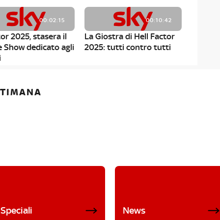
00:02:15
00:10:42
or 2025, stasera il
La Giostra di Hell Factor
e Show dedicato agli
2025: tutti contro tutti
i
ETTIMANA
Speciali
News