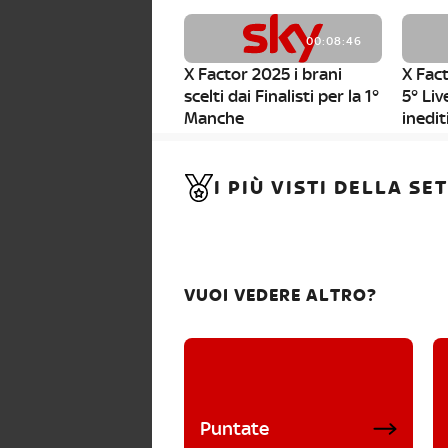
00:08:46
X Factor 2025 i brani
X Fact
scelti dai Finalisti per la 1°
5° Liv
Manche
inedit
00:01:11
I PIÙ VISTI DELLA S
X Factor 2025, da stasera
al via i nuovi Bootcamp!
VUOI VEDERE ALTRO?
Puntate