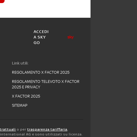
ACCEDI
A SKY
GO
Link utili:
REGOLAMENTO X FACTOR 2025
REGOLAMENTO TELEVOTO X FACTOR
2025 E PRIVACY
X FACTOR 2025
SITEMAP
trattuali
o per
trasparenza tariffaria
,
y international AG e sono utilizzati su licenza.