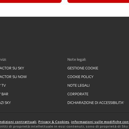
vizi:
Note legali:
FACTOR SU SKY
GESTIONE COOKIE
FACTOR SU NOW
COOKIE POLICY
Y TV
NOTE LEGALI
Y BAR
CORPORATE
ZI SKY
DICHIARAZIONE DI ACCESSIBILITA'
ndizioni contrattuali
,
Privacy & Cookies
,
informazioni sulle modifiche con
 diritti di proprietà intellettuale in essi contenuti, sono di proprietà di Sk