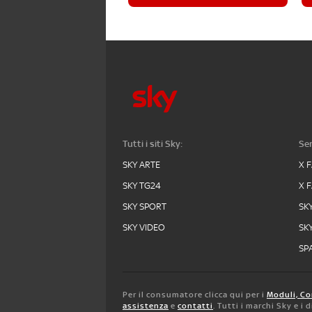
Tutti i siti Sky:
Ser
SKY ARTE
X 
SKY TG24
X 
SKY SPORT
SK
SKY VIDEO
SK
SPA
Per il consumatore clicca qui per i
Moduli, Co
assistenza
e
contatti
. Tutti i marchi Sky e i