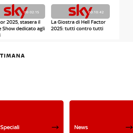
00:02:15
00:10:42
or 2025, stasera il
La Giostra di Hell Factor
e Show dedicato agli
2025: tutti contro tutti
i
ETTIMANA
Speciali
News