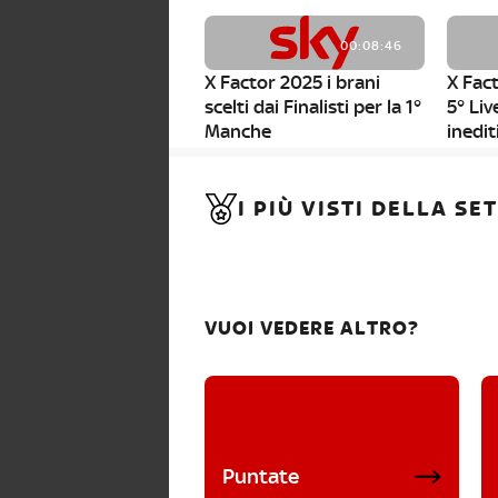
00:08:46
X Factor 2025 i brani
X Fact
scelti dai Finalisti per la 1°
5° Liv
Manche
inedit
00:01:11
I PIÙ VISTI DELLA S
X Factor 2025, da stasera
al via i nuovi Bootcamp!
VUOI VEDERE ALTRO?
Puntate