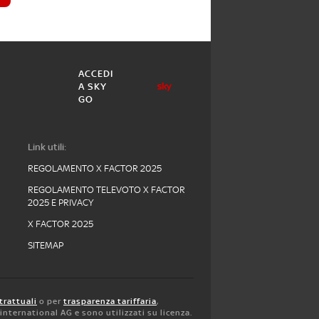
ACCEDI
A SKY
GO
Link utili:
REGOLAMENTO X FACTOR 2025
REGOLAMENTO TELEVOTO X FACTOR
2025 E PRIVACY
X FACTOR 2025
SITEMAP
trattuali
o per
trasparenza tariffaria
,
y international AG e sono utilizzati su licenza.