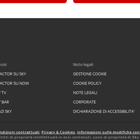
vizi:
Note legali:
FACTOR SU SKY
GESTIONE COOKIE
FACTOR SU NOW
COOKIE POLICY
Y TV
NOTE LEGALI
Y BAR
CORPORATE
ZI SKY
DICHIARAZIONE DI ACCESSIBILITA'
ndizioni contrattuali
,
Privacy & Cookies
,
informazioni sulle modifiche con
 diritti di proprietà intellettuale in essi contenuti, sono di proprietà di Sk