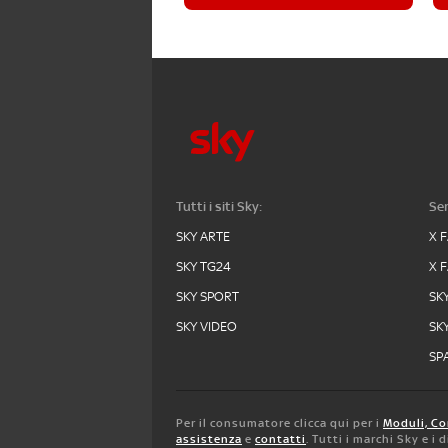
Tutti i siti Sky:
Ser
SKY ARTE
X 
SKY TG24
X 
SKY SPORT
SK
SKY VIDEO
SK
SPA
Per il consumatore clicca qui per i
Moduli, Co
assistenza
e
contatti
. Tutti i marchi Sky e i