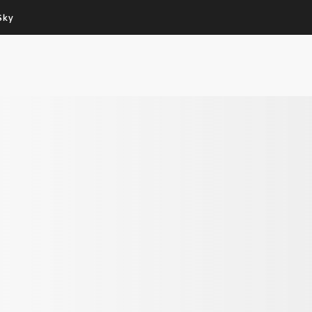
Sky
Cos’altro vedere:
Un mondo di offerte:
PROGRAMMI SKY
SKY.IT
NOW
PECHINO EXPRESS