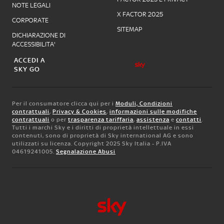
NOTE LEGALI
X FACTOR 2025
CORPORATE
SITEMAP
DICHIARAZIONE DI
ACCESSIBILITA'
ACCEDI A
SKY GO
Per il consumatore clicca qui per i
Moduli, Condizioni
contrattuali
,
Privacy & Cookies
,
informazioni sulle modifiche
contrattuali
o per
trasparenza tariffaria
,
assistenza
e
contatti
.
Tutti i marchi Sky e i diritti di proprietà intellettuale in essi
contenuti, sono di proprietà di Sky international AG e sono
utilizzati su licenza. Copyright 2025 Sky Italia - P.IVA
04619241005.
Segnalazione Abusi