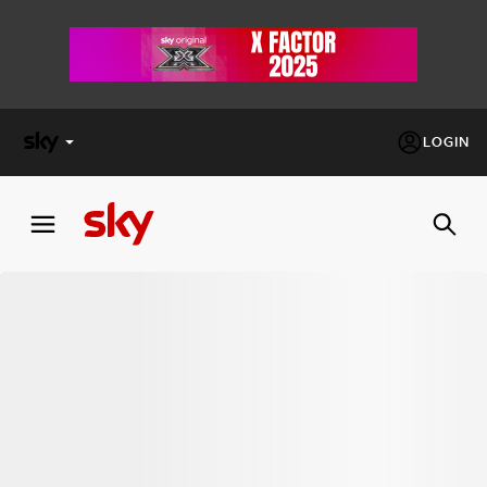
LOGIN
X
FACTOR
MASTERCHEF
PECHINO
EXPRESS
Cos’altro vedere:
PROGRAMMI SKY
Un mondo di offerte:
SKY.IT
NOW