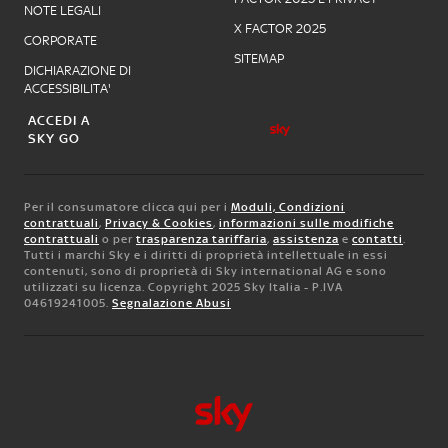
NOTE LEGALI
X FACTOR 2025
CORPORATE
SITEMAP
DICHIARAZIONE DI
ACCESSIBILITA'
ACCEDI A
SKY GO
Per il consumatore clicca qui per i
Moduli, Condizioni
contrattuali
,
Privacy & Cookies
,
informazioni sulle modifiche
contrattuali
o per
trasparenza tariffaria
,
assistenza
e
contatti
.
Tutti i marchi Sky e i diritti di proprietà intellettuale in essi
contenuti, sono di proprietà di Sky international AG e sono
utilizzati su licenza. Copyright 2025 Sky Italia - P.IVA
04619241005.
Segnalazione Abusi