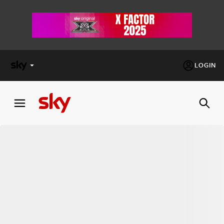
LOGIN
X
FACTOR
MASTERCHEF
PECHINO
EXPRESS
Cos’altro vedere:
PROGRAMMI SKY
Un mondo di offerte:
SKY.IT
NOW