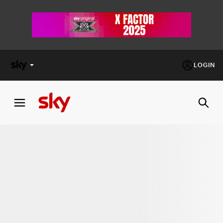
LOGIN
X
FACTOR
MASTERCHEF
PECHINO
EXPRESS
Cos’altro vedere:
PROGRAMMI SKY
Un mondo di offerte:
SKY.IT
NOW