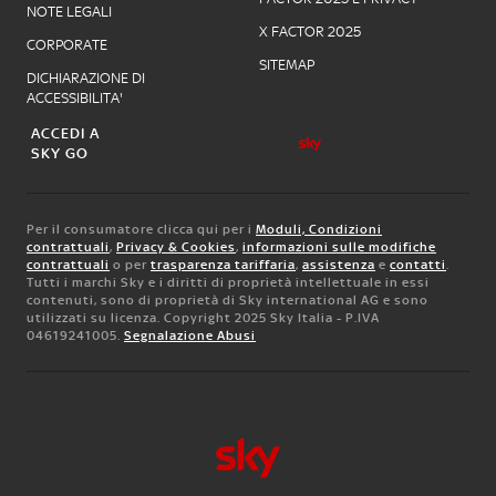
NOTE LEGALI
X FACTOR 2025
CORPORATE
SITEMAP
DICHIARAZIONE DI
ACCESSIBILITA'
ACCEDI A
SKY GO
Per il consumatore clicca qui per i
Moduli, Condizioni
contrattuali
,
Privacy & Cookies
,
informazioni sulle modifiche
contrattuali
o per
trasparenza tariffaria
,
assistenza
e
contatti
.
Tutti i marchi Sky e i diritti di proprietà intellettuale in essi
contenuti, sono di proprietà di Sky international AG e sono
utilizzati su licenza. Copyright 2025 Sky Italia - P.IVA
04619241005.
Segnalazione Abusi