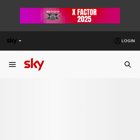
LOGIN
X
FACTOR
MASTERCHEF
PECHINO
EXPRESS
Cos’altro vedere:
PROGRAMMI SKY
Un mondo di offerte:
SKY.IT
NOW