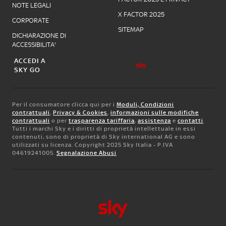
NOTE LEGALI
X FACTOR 2025
CORPORATE
SITEMAP
DICHIARAZIONE DI
ACCESSIBILITA'
ACCEDI A
SKY GO
Per il consumatore clicca qui per i
Moduli, Condizioni
contrattuali
,
Privacy & Cookies
,
informazioni sulle modifiche
contrattuali
o per
trasparenza tariffaria
,
assistenza
e
contatti
.
Tutti i marchi Sky e i diritti di proprietà intellettuale in essi
contenuti, sono di proprietà di Sky international AG e sono
utilizzati su licenza. Copyright 2025 Sky Italia - P.IVA
04619241005.
Segnalazione Abusi