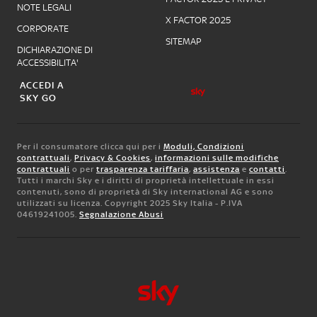
NOTE LEGALI
X FACTOR 2025
CORPORATE
SITEMAP
DICHIARAZIONE DI
ACCESSIBILITA'
ACCEDI A
SKY GO
Per il consumatore clicca qui per i
Moduli, Condizioni
contrattuali
,
Privacy & Cookies
,
informazioni sulle modifiche
contrattuali
o per
trasparenza tariffaria
,
assistenza
e
contatti
.
Tutti i marchi Sky e i diritti di proprietà intellettuale in essi
contenuti, sono di proprietà di Sky international AG e sono
utilizzati su licenza. Copyright 2025 Sky Italia - P.IVA
04619241005.
Segnalazione Abusi