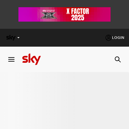
LOGIN
X
FACTOR
MASTERCHEF
PECHINO
EXPRESS
Cos’altro vedere:
PROGRAMMI SKY
Un mondo di offerte:
SKY.IT
NOW