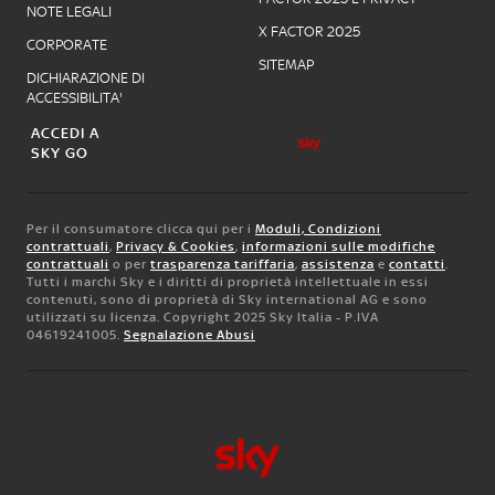
NOTE LEGALI
X FACTOR 2025
CORPORATE
SITEMAP
DICHIARAZIONE DI
ACCESSIBILITA'
ACCEDI A
SKY GO
Per il consumatore clicca qui per i
Moduli, Condizioni
contrattuali
,
Privacy & Cookies
,
informazioni sulle modifiche
contrattuali
o per
trasparenza tariffaria
,
assistenza
e
contatti
.
Tutti i marchi Sky e i diritti di proprietà intellettuale in essi
contenuti, sono di proprietà di Sky international AG e sono
utilizzati su licenza. Copyright 2025 Sky Italia - P.IVA
04619241005.
Segnalazione Abusi