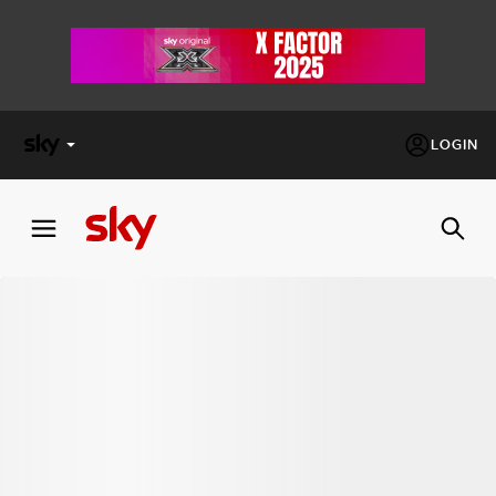
LOGIN
X
FACTOR
MASTERCHEF
PECHINO
EXPRESS
Cos’altro vedere:
PROGRAMMI SKY
Un mondo di offerte:
SKY.IT
NOW